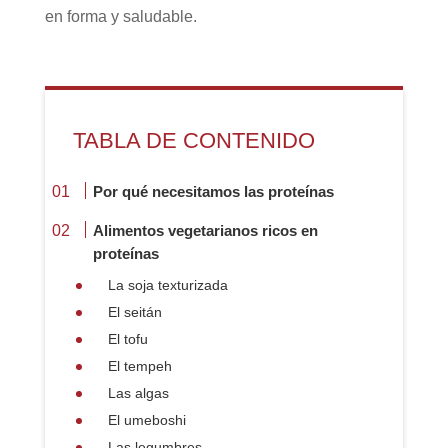
en forma y saludable.
TABLA DE CONTENIDO
Por qué necesitamos las proteínas
Alimentos vegetarianos ricos en
proteínas
La soja texturizada
El seitán
El tofu
El tempeh
Las algas
El umeboshi
Las legumbres