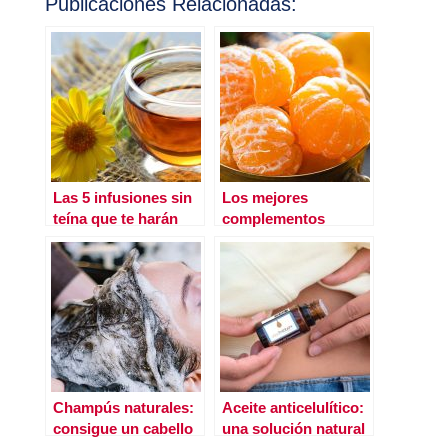
Publicaciones Relacionadas:
Las 5 infusiones sin
Los mejores
teína que te harán
complementos
sentir mejor
naturales contra los
virus
Champús naturales:
Aceite anticelulítico:
consigue un cabello
una solución natural