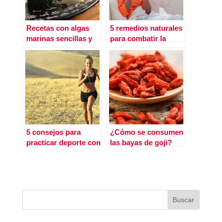
Recetas con algas
5 remedios naturales
marinas sencillas y
para combatir la
sabrosas
alergia primavera
5 consejos para
¿Cómo se consumen
practicar deporte con
las bayas de goji?
altas temperaturas￼
Propiedades y
contraindicaciones
de este alimento
ecológico y natural