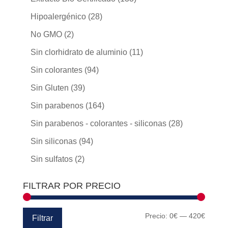
Hipoalergénico
(28)
No GMO
(2)
Sin clorhidrato de aluminio
(11)
Sin colorantes
(94)
Sin Gluten
(39)
Sin parabenos
(164)
Sin parabenos - colorantes - siliconas
(28)
Sin siliconas
(94)
Sin sulfatos
(2)
FILTRAR POR PRECIO
Precio
Precio
Precio:
0€
—
420€
Filtrar