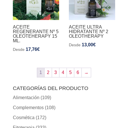
ACEITE
ACEITE ULTRA
REGENERANTE Nº 5
HIDRATANTE Nº 2
OLEOTEHERAPY 15
OLEOTHERAPY
ML.
13,00
€
Desde
17,76
€
Desde
1
2
3
4
5
6
→
CATEGORÍAS DEL PRODUCTO
Alimentación
(109)
Complementos
(108)
Cosmética
(172)
Fitoterapia
(333)