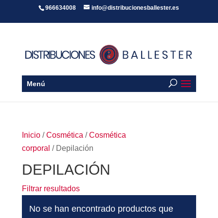
966634008
info@distribucionesballester.es
Menú
Inicio
/
Cosmética
/
Cosmética
corporal
/ Depilación
DEPILACIÓN
Filtrar resultados
No se han encontrado productos que