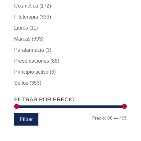
Cosmética
(172)
Fitoterapia
(333)
Libros
(11)
Marcas
(693)
Parafarmacia
(3)
Presentaciones
(88)
Principio activo
(3)
Sellos
(353)
FILTRAR POR PRECIO
Precio
Precio
Precio:
0€
—
40€
Filtrar
mínim
máxim