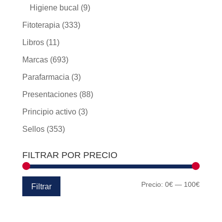
Higiene bucal
(9)
Fitoterapia
(333)
Libros
(11)
Marcas
(693)
Parafarmacia
(3)
Presentaciones
(88)
Principio activo
(3)
Sellos
(353)
FILTRAR POR PRECIO
Precio
Precio
Precio:
0€
—
100€
Filtrar
mínim
máxim