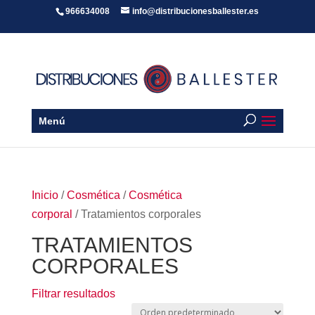
966634008
info@distribucionesballester.es
Menú
Inicio
/
Cosmética
/
Cosmética
corporal
/ Tratamientos corporales
TRATAMIENTOS
CORPORALES
Filtrar resultados