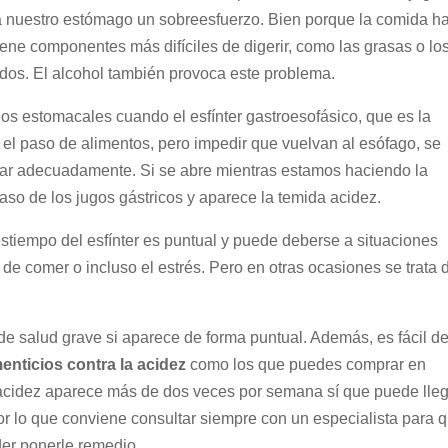
 a nuestro estómago un sobreesfuerzo. Bien porque la comida h
ne componentes más difíciles de digerir, como las grasas o lo
os. El alcohol también provoca este problema.
os estomacales cuando el esfínter gastroesofásico, que es la
 el paso de alimentos, pero impedir que vuelvan al esófago, se
onar adecuadamente. Si se abre mientras estamos haciendo la
aso de los jugos gástricos y aparece la temida acidez.
estiempo del esfínter es puntual y puede deberse a situaciones
e comer o incluso el estrés. Pero en otras ocasiones se trata 
de salud grave si aparece de forma puntual. Además, es fácil d
nticios contra la acidez
como los que puedes comprar en
a acidez aparece más de dos veces por semana sí que puede lleg
por lo que conviene consultar siempre con un especialista para 
der ponerle remedio.