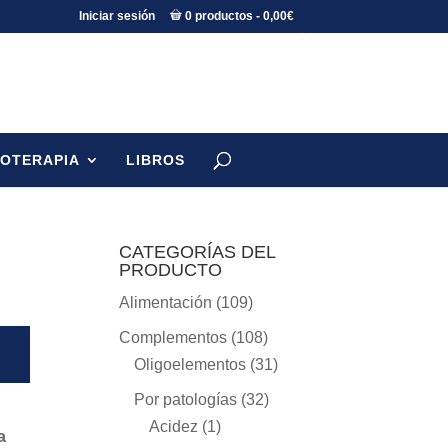
Iniciar sesión
0 productos
0,00€
TOTERAPIA
LIBROS
CATEGORÍAS DEL
PRODUCTO
Alimentación
(109)
Complementos
(108)
Oligoelementos
(31)
Por patologías
(32)
Acidez
(1)
a