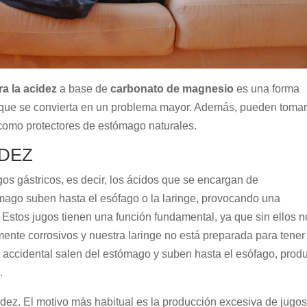
a la acidez
a base de
carbonato de magnesio
es una forma
ar que se convierta en un problema mayor. Además, pueden toma
como protectores de estómago naturales.
IDEZ
os gástricos, es decir, los ácidos que se encargan de
ago suben hasta el esófago o la laringe, provocando una
stos jugos tienen una función fundamental, ya que sin ellos n
mente corrosivos y nuestra laringe no está preparada para tener
a accidental salen del estómago y suben hasta el esófago, prod
.
idez. El motivo más habitual es la producción excesiva de jugo