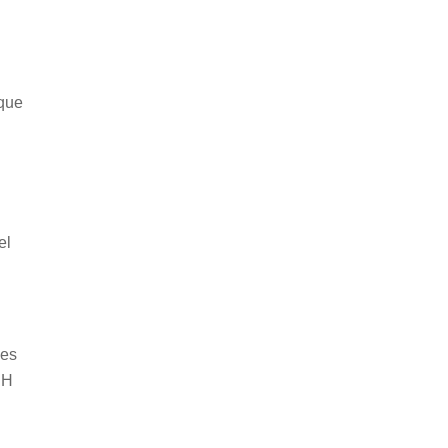
 que
el
 es
PH