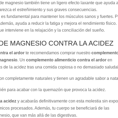
o de magnesio también tiene un ligero efecto laxante que ayuda a
aparezca el estreñimiento y sus graves consecuencias.
 es fundamental para mantener los músculos sanos y fuertes. P
Además, ayuda a reducir la fatiga y mejora el rendimiento físico.
e interviene en la relajación y la conciliación del sueño.
E MAGNESIO CONTRA LA ACIDEZ
ntra el ardor
te recomendamos comprar nuestro
complement
 magnesio
. Un
complemento alimenticio contra el ardor
en
mas de la acidez tras una comida copiosa o no demasiado saluda
on completamente naturales y tienen un agradable sabor a nata
ién para acabar con la quemazón que provoca la acidez.
a acidez
y acabarás definitivamente con esta molestia sin exp
micos procesados. Además, tu cuerpo se beneficiará de las
esio, que van más allá de las digestivas.