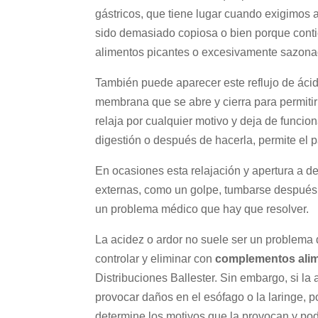
gástricos, que tiene lugar cuando exigimos
sido demasiado copiosa o bien porque contie
alimentos picantes o excesivamente sazonad
También puede aparecer este reflujo de ácid
membrana que se abre y cierra para permitir
relaja por cualquier motivo y deja de funci
digestión o después de hacerla, permite el p
En ocasiones esta relajación y apertura a d
externas, como un golpe, tumbarse después d
un problema médico que hay que resolver.
La acidez o ardor no suele ser un problema 
controlar y eliminar con
complementos alime
Distribuciones Ballester. Sin embargo, si l
provocar daños en el esófago o la laringe, 
determine los motivos que la provocan y po