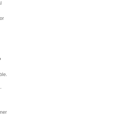
l
or
o
ble.
.
oner