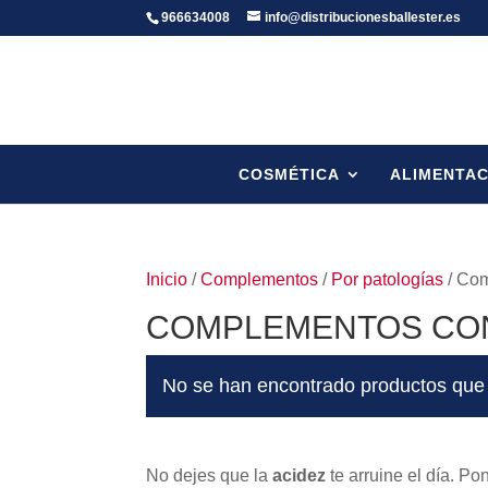
966634008
info@distribucionesballester.es
COSMÉTICA
ALIMENTAC
Inicio
/
Complementos
/
Por patologías
/ Com
COMPLEMENTOS CON
No se han encontrado productos que 
No dejes que la
acidez
te arruine el día. P