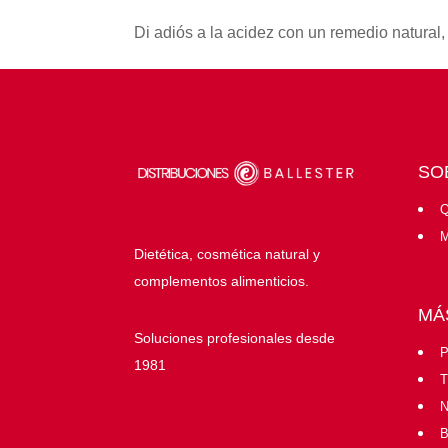
Di adiós a la acidez con un remedio natural,
SO
Q
M
Dietética, cosmética natural y
complementos alimenticios.
MÁ
Soluciones profesionales desde
P
1981
T
N
B