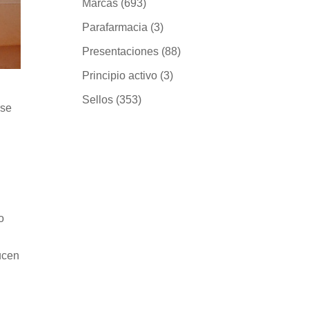
Marcas
(693)
Parafarmacia
(3)
Presentaciones
(88)
Principio activo
(3)
Sellos
(353)
rse
o
ucen
s