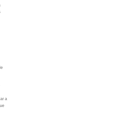
a
s
de
e
ar a
que