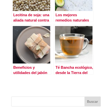
Lecitina de soja: una
Los mejores
aliada natural contra
remedios naturales
el colesterol
antienvejecimiento
Beneficios y
Té Bancha ecológico,
utilidades del jabón
desde la Tierra del
del árbol del té en tu
Sol Naciente hasta tu
cuidado personal
taza: el secreto mejor
guardado de Japón