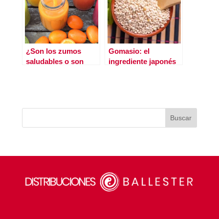
¿Son los zumos
Gomasio: el
saludables o son
ingrediente japonés
malos para la salud?
que realza tus platos
y beneficia tu salud