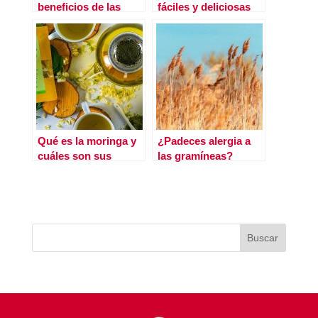
beneficios de las
fáciles y deliciosas
algas marinas
Qué es la moringa y
¿Padeces alergia a
cuáles son sus
las gramíneas?
propiedades
Aprende a
identificarla y conoce
los remedios
naturales para
combatir los
síntomas de esta
alergia primaveral