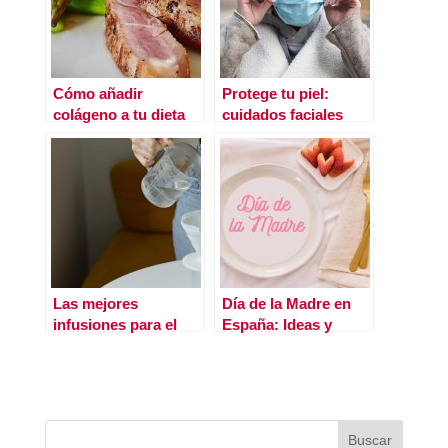
Cómo añadir
Protege tu piel:
colágeno a tu dieta
cuidados faciales
para el uso de
mascarilla
Las mejores
Día de la Madre en
infusiones para el
España: Ideas y
invierno
regalos naturales
para cuidar a mamá y
hacerla sentir única