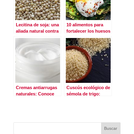
Lecitina de soja: una
10 alimentos para
aliada natural contra
fortalecer los huesos
el colesterol
Cremas antiarrugas
Cuscús ecológico de
naturales: Conoce
sémola de trigo:
las mejores cremas
nutrición y sabor en
antiedad a partir de
cada grano
los 40