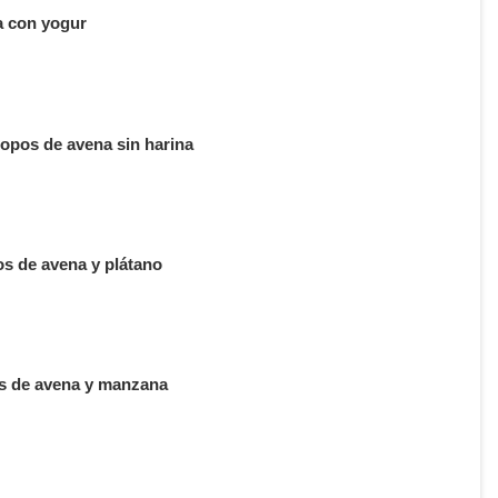
a con yogur
opos de avena sin harina
os de avena y plátano
os de avena y manzana