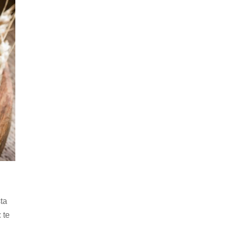
sta
 te