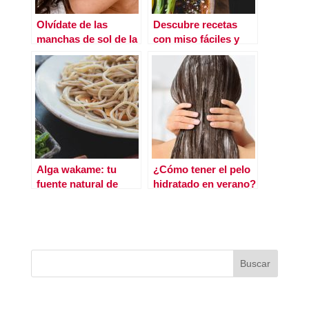
Olvídate de las
Descubre recetas
manchas de sol de la
con miso fáciles y
forma más natural
deliciosas
Alga wakame: tu
¿Cómo tener el pelo
fuente natural de
hidratado en verano?
calcio y hierro
Descubre por qué
debes utilizar una
mascarilla capilar
hidratante