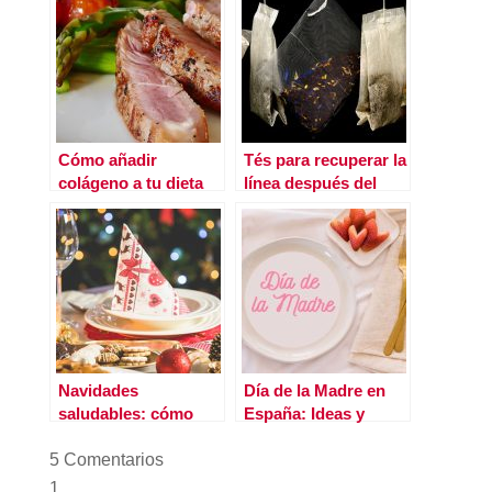
Cómo añadir
Tés para recuperar la
colágeno a tu dieta
línea después del
confinamiento
Navidades
Día de la Madre en
saludables: cómo
España: Ideas y
disfrutar las fiestas
regalos naturales
5 Comentarios
sin excesos
para cuidar a mamá y
hacerla sentir única