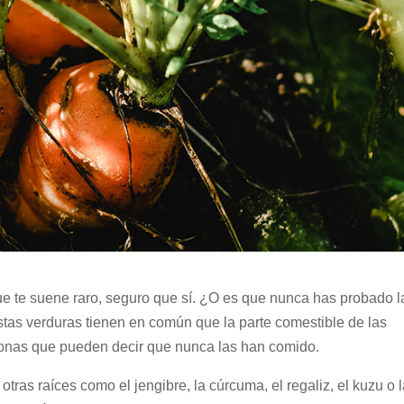
ue te suene raro, seguro que sí. ¿O es que nunca has probado l
tas verduras tienen en común que la parte comestible de las
sonas que pueden decir que nunca las han comido.
tras raíces como el jengibre, la cúrcuma, el regaliz, el kuzu o 