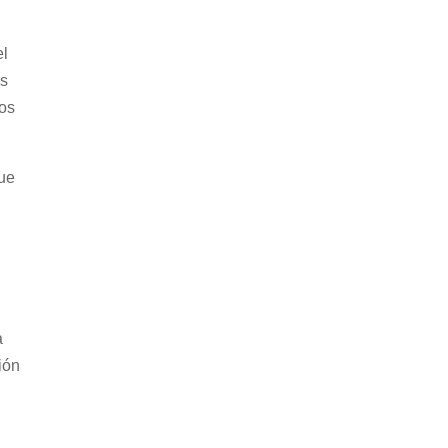
el
os
ros
que
a
ción