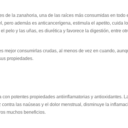
s de la zanahoria, una de las raíces más consumidas en todo 
el, pero además es anticancerígena, estimula el apetito, cuida l
el pelo y las uñas, es diurética y favorece la digestión, entre ot
 es mejor consumirlas crudas, al menos de vez en cuando, aun
sus propiedades.
ia con potentes propiedades antiinflamatorias y antioxidantes. L
caz contra las naúseas y el dolor menstrual, disminuye la inflama
tros muchos beneficios.