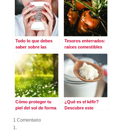
Todo lo que debes
Tesoros enterrados:
saber sobre las
raíces comestibles
bebidas vegetales
que deberías
incorporar a tu dieta
ya
Cómo proteger tu
¿Qué es el kéfir?
piel del sol de forma
Descubre este
natural￼
probiótico natural,
1 Comentario
sus propiedades,
beneficios y cómo