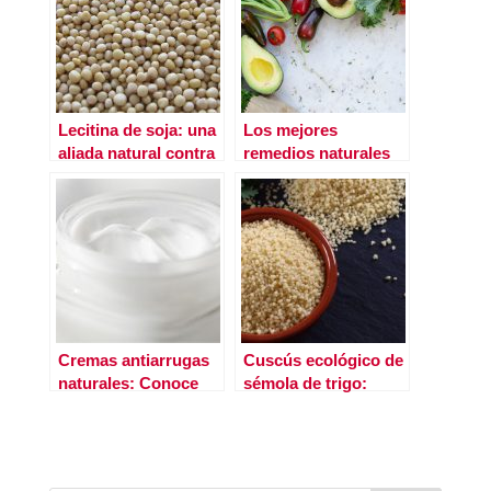
Lecitina de soja: una
Los mejores
aliada natural contra
remedios naturales
el colesterol
antienvejecimiento
Cremas antiarrugas
Cuscús ecológico de
naturales: Conoce
sémola de trigo:
las mejores cremas
nutrición y sabor en
antiedad a partir de
cada grano
los 40