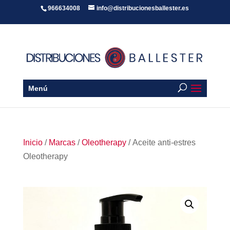
966634008
info@distribucionesballester.es
Menú
Inicio
/
Marcas
/
Oleotherapy
/ Aceite anti-estres
Oleotherapy