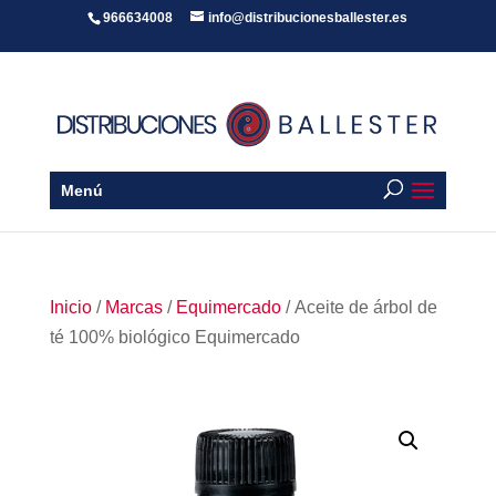
966634008
info@distribucionesballester.es
Menú
Inicio
/
Marcas
/
Equimercado
/ Aceite de árbol de
té 100% biológico Equimercado