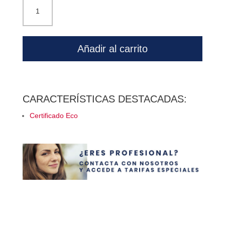
Aceite
de
árbol
de
Añadir al carrito
té
100%
biológico
Equimercado
CARACTERÍSTICAS DESTACADAS:
cantidad
Certificado Eco