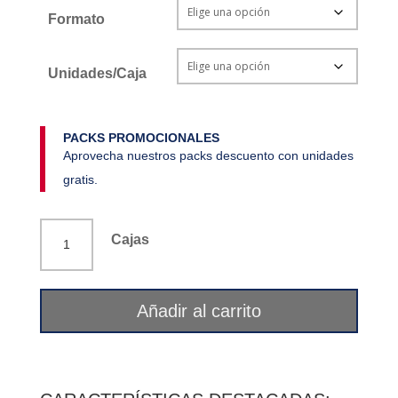
Formato
Unidades/Caja
PACKS PROMOCIONALES
Aprovecha nuestros packs descuento con unidades
gratis.
Té
Cajas
rooibos
original
pirineo
Añadir al carrito
La
Flor
del
Pirineo