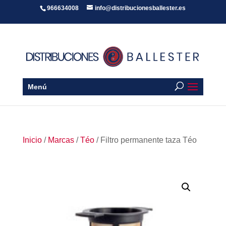
966634008
info@distribucionesballester.es
Menú
Inicio
/
Marcas
/
Téo
/ Filtro permanente taza Téo