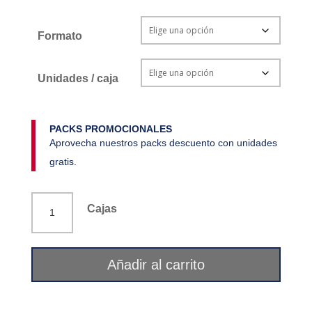
Formato
Unidades / caja
PACKS PROMOCIONALES
Aprovecha nuestros packs descuento con unidades
gratis.
Filtro
Cajas
permanente
taza
Téo
Añadir al carrito
cantidad