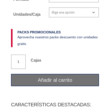
Unidades/Caja
PACKS PROMOCIONALES
Aprovecha nuestros packs descuento con unidades
gratis.
Malvas
Cajas
flor
La
Flor
Añadir al carrito
del
Pirineo
cantidad
CARACTERÍSTICAS DESTACADAS: