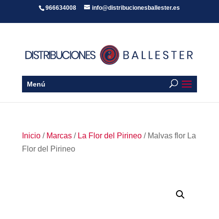
966634008
info@distribucionesballester.es
Menú
Inicio
/
Marcas
/
La Flor del Pirineo
/ Malvas flor La
Flor del Pirineo