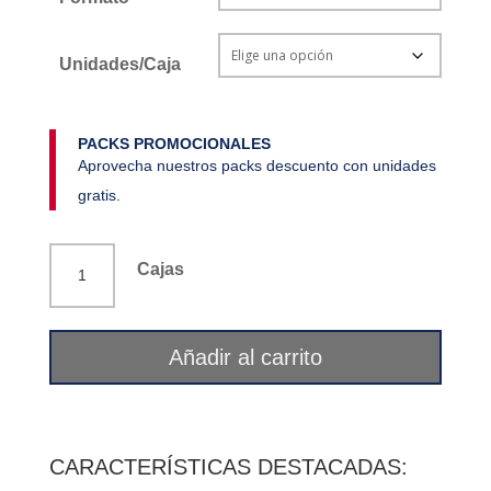
Unidades/Caja
PACKS PROMOCIONALES
Aprovecha nuestros packs descuento con unidades
gratis.
Levístico
Cajas
raíz
La
Flor
Añadir al carrito
del
Pirineo
cantidad
CARACTERÍSTICAS DESTACADAS: