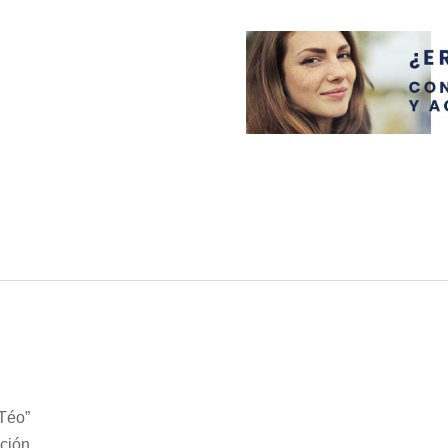
 Téo”
ción.