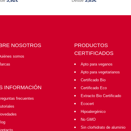
3,92
€
3,83
€
sde
Desde
BRE NOSOTROS
PRODUCTOS
CERTIFICADOS
uiénes somos
arcas
Apto para veganos
Apto para vegetarianos
Certificado Bio
S INFORMACIÓN
Certificado Eco
Extracto Bio Certificado
reguntas frecuentes
Ecocert
utoriales
Hipoalergénico
ovedades
No GMO
log
Sin clorhidrato de aluminio
ontacto