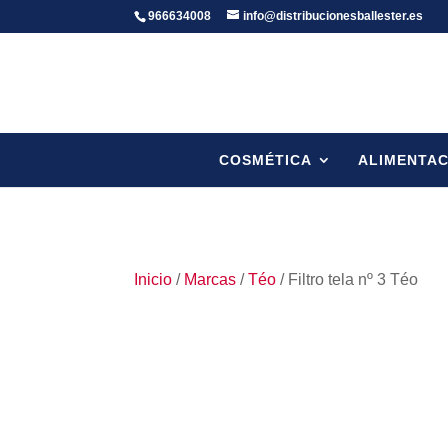
966634008
info@distribucionesballester.es
COSMÉTICA
ALIMENTAC
Inicio
/
Marcas
/
Téo
/ Filtro tela nº 3 Téo