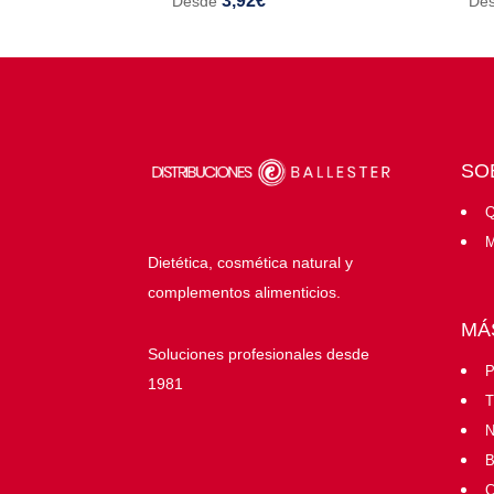
3,92
€
Desde
De
SO
Q
M
Dietética, cosmética natural y
complementos alimenticios.
MÁ
Soluciones profesionales desde
P
1981
T
N
B
C