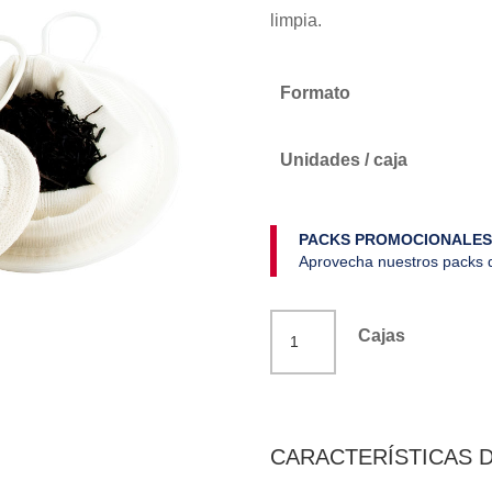
limpia.
Formato
Unidades / caja
PACKS PROMOCIONALES
Aprovecha nuestros packs d
Filtro
Cajas
tela
nº
3
Téo
CARACTERÍSTICAS 
cantidad