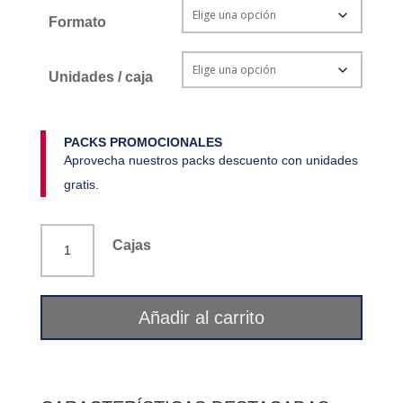
Formato
Unidades / caja
PACKS PROMOCIONALES
Aprovecha nuestros packs descuento con unidades
gratis.
Lecitina
Cajas
90
perlas
Ana
Añadir al carrito
María
Lajusticia
cantidad