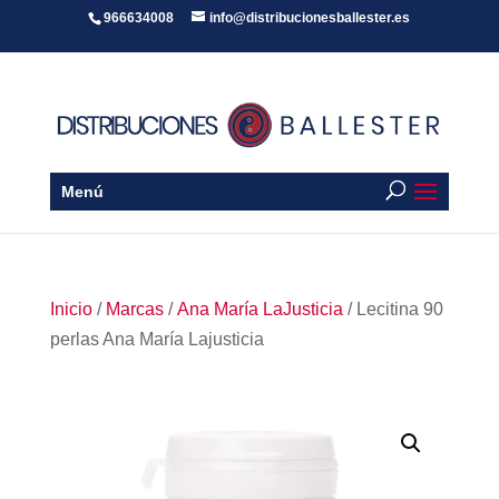
966634008
info@distribucionesballester.es
Menú
Inicio
/
Marcas
/
Ana María LaJusticia
/ Lecitina 90
perlas Ana María Lajusticia