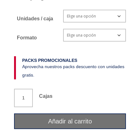
Unidades / caja
Formato
PACKS PROMOCIONALES
Aprovecha nuestros packs descuento con unidades
gratis.
Hierro
Cajas
(Fe)
oligoelemento
150
Añadir al carrito
ml
Ifigen