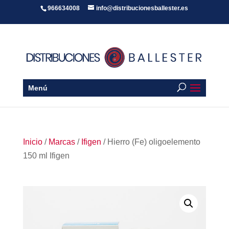
966634008
info@distribucionesballester.es
Menú
Inicio
/
Marcas
/
Ifigen
/ Hierro (Fe) oligoelemento
150 ml Ifigen