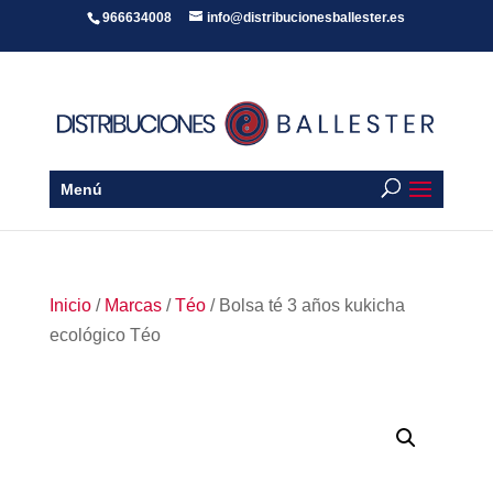
966634008
info@distribucionesballester.es
Menú
Inicio
/
Marcas
/
Téo
/ Bolsa té 3 años kukicha
ecológico Téo