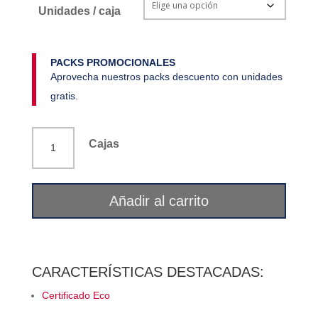
Unidades / caja
PACKS PROMOCIONALES
Aprovecha nuestros packs descuento con unidades
gratis.
Bolsa
Cajas
té
3
años
Añadir al carrito
kukicha
ecológico
Téo
cantidad
CARACTERÍSTICAS DESTACADAS:
Certificado Eco