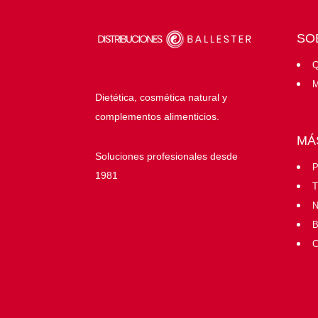
SO
Q
M
Dietética, cosmética natural y
complementos alimenticios.
MÁ
Soluciones profesionales desde
P
1981
T
N
B
C