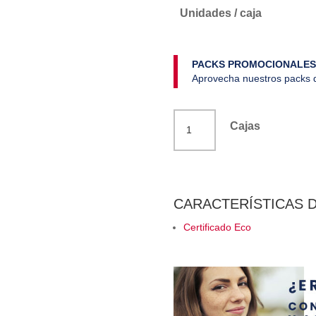
Unidades / caja
PACKS PROMOCIONALES
Aprovecha nuestros packs d
Infusión
Cajas
te
negro
earl-
grey
CARACTERÍSTICAS 
bergamota
Certificado Eco
ecológico
Téo
cantidad