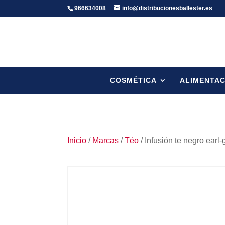
966634008
info@distribucionesballester.es
COSMÉTICA
ALIMENTAC
Inicio
/
Marcas
/
Téo
/ Infusión te negro ear