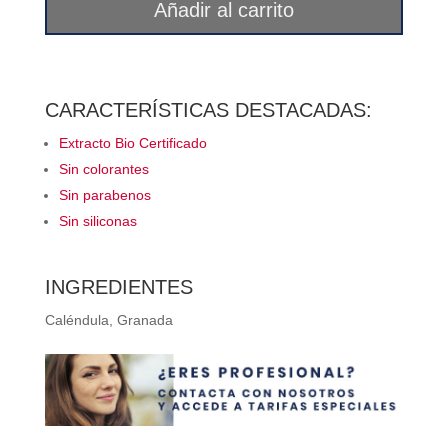
Añadir al carrito
caléndula
y
granada
Corpore
CARACTERÍSTICAS DESTACADAS:
Sano
Extracto Bio Certificado
cantidad
Sin colorantes
Sin parabenos
Sin siliconas
INGREDIENTES
Caléndula, Granada