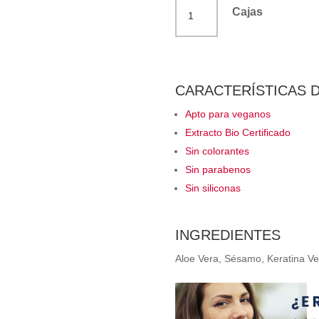
Tinte
Cajas
permanente
nº
6.43
avellana
CARACTERÍSTICAS 
Corpore
Apto para veganos
Sano
Extracto Bio Certificado
cantidad
Sin colorantes
Sin parabenos
Sin siliconas
INGREDIENTES
Aloe Vera, Sésamo, Keratina Ve