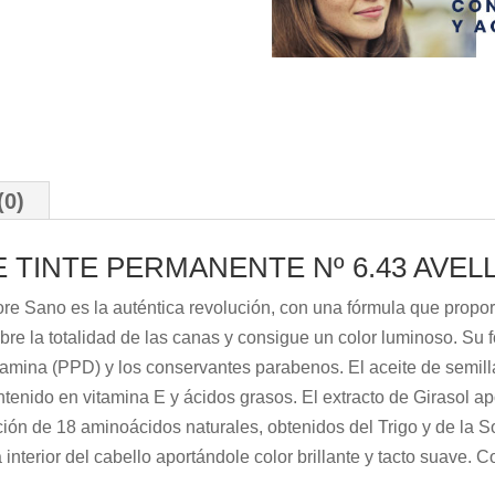
(0)
 TINTE PERMANENTE Nº 6.43 AVE
re Sano es la auténtica revolución, con una fórmula que propo
ubre la totalidad de las canas y consigue un color luminoso. Su
diamina (PPD) y los conservantes parabenos. El aceite de semill
ntenido en vitamina E y ácidos grasos. El extracto de Girasol apo
ón de 18 aminoácidos naturales, obtenidos del Trigo y de la Soj
a interior del cabello aportándole color brillante y tacto suave. C