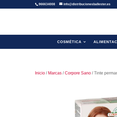
966634008
info@distribucionesballester.es
COSMÉTICA
ALIMENTAC
Inicio
/
Marcas
/
Corpore Sano
/ Tinte perma