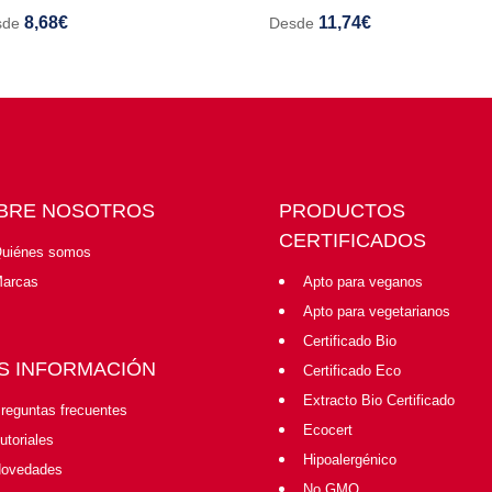
8,68
€
11,74
€
sde
Desde
BRE NOSOTROS
PRODUCTOS
CERTIFICADOS
uiénes somos
arcas
Apto para veganos
Apto para vegetarianos
Certificado Bio
S INFORMACIÓN
Certificado Eco
Extracto Bio Certificado
reguntas frecuentes
Ecocert
utoriales
Hipoalergénico
ovedades
No GMO