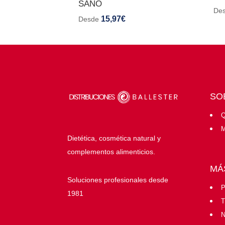
SANO
De
15,97
€
Desde
SO
Q
M
Dietética, cosmética natural y
complementos alimenticios.
MÁ
Soluciones profesionales desde
P
1981
T
N