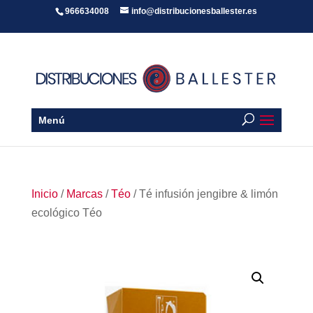
966634008
info@distribucionesballester.es
Menú
Inicio
/
Marcas
/
Téo
/ Té infusión jengibre & limón
ecológico Téo