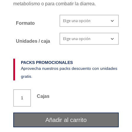
metabolismo o para combatir la diarrea.
Formato
Unidades / caja
PACKS PROMOCIONALES
Aprovecha nuestros packs descuento con unidades
gratis.
Té
Cajas
infusión
jengibre
&
Añadir al carrito
limón