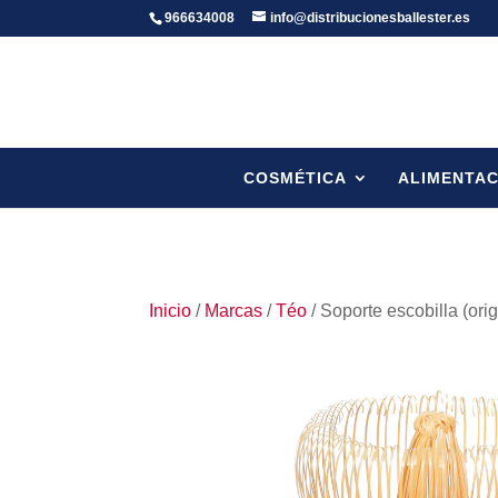
966634008
info@distribucionesballester.es
COSMÉTICA
ALIMENTAC
Inicio
/
Marcas
/
Téo
/ Soporte escobilla (ori