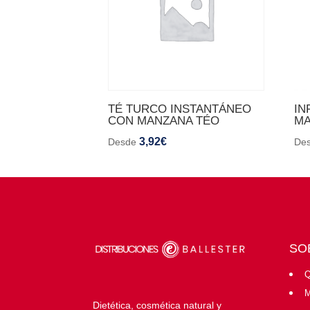
TÉ TURCO INSTANTÁNEO
IN
CON MANZANA TÉO
MA
3,92
€
Desde
De
SO
Q
M
Dietética, cosmética natural y