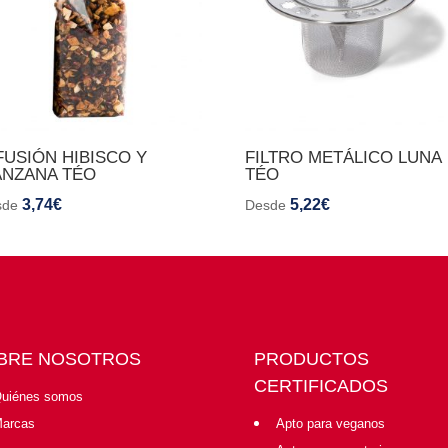
FUSIÓN HIBISCO Y
FILTRO METÁLICO LUNA
NZANA TÉO
TÉO
3,74
€
5,22
€
sde
Desde
BRE NOSOTROS
PRODUCTOS
CERTIFICADOS
uiénes somos
arcas
Apto para veganos