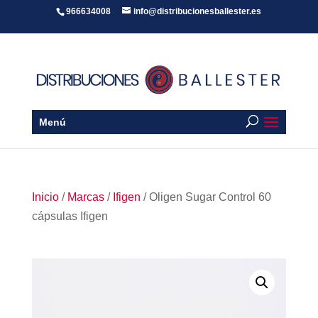
966634008
info@distribucionesballester.es
Menú
Inicio
/
Marcas
/
Ifigen
/ Oligen Sugar Control 60
cápsulas Ifigen