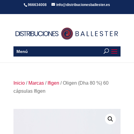
966634008
info@distribucionesballester.es
Menú
Inicio
/
Marcas
/
Ifigen
/ Oligen (Dha 80 %) 60
cápsulas Ifigen