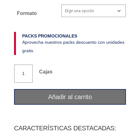
Formato
PACKS PROMOCIONALES
Aprovecha nuestros packs descuento con unidades
gratis.
Oligen
Cajas
(Dha
80
%)
Añadir al carrito
60
cápsulas
Ifigen
cantidad
CARACTERÍSTICAS DESTACADAS: