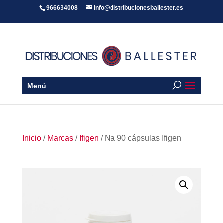
966634008
info@distribucionesballester.es
Menú
Inicio
/
Marcas
/
Ifigen
/ Na 90 cápsulas Ifigen