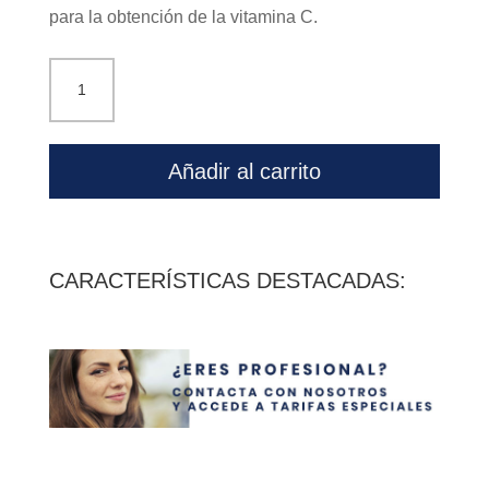
para la obtención de la vitamina C.
Na
90
cápsulas
Ifigen
Añadir al carrito
cantidad
CARACTERÍSTICAS DESTACADAS: