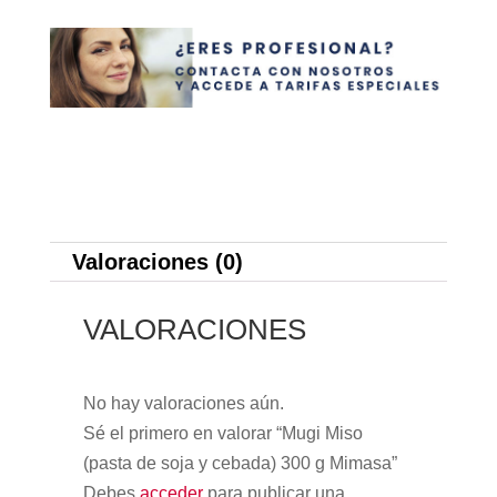
Mimasa
cantidad
Valoraciones (0)
VALORACIONES
No hay valoraciones aún.
Sé el primero en valorar “Mugi Miso
(pasta de soja y cebada) 300 g Mimasa”
Debes
acceder
para publicar una