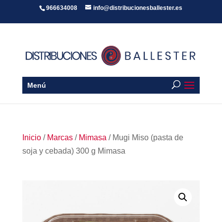
966634008
info@distribucionesballester.es
Menú
Inicio
/
Marcas
/
Mimasa
/ Mugi Miso (pasta de
soja y cebada) 300 g Mimasa