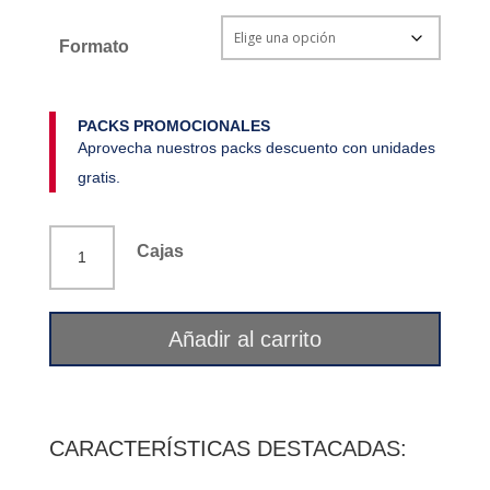
Formato
PACKS PROMOCIONALES
Aprovecha nuestros packs descuento con unidades
gratis.
Mugi
Cajas
Miso
(pasta
de
Añadir al carrito
soja
y
cebada)
300
CARACTERÍSTICAS DESTACADAS:
g