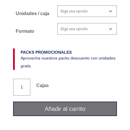
Unidades / caja
Formato
PACKS PROMOCIONALES
Aprovecha nuestros packs descuento con unidades
gratis.
Mu
Cajas
(8
dosis)
6
Añadir al carrito
g
Mimasa
cantidad