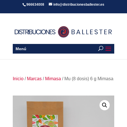
966634008
info@distribucionesballester.es
Menú
Inicio
/
Marcas
/
Mimasa
/ Mu (8 dosis) 6 g Mimasa