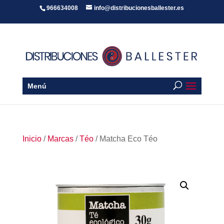
966634008
info@distribucionesballester.es
Menú
Inicio
/
Marcas
/
Téo
/ Matcha Eco Téo