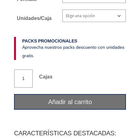
Unidades/Caja
PACKS PROMOCIONALES
Aprovecha nuestros packs descuento con unidades
gratis.
Linaza
Cajas
oro
semillas
La
Añadir al carrito
Flor
del
Pirineo
cantidad
CARACTERÍSTICAS DESTACADAS: