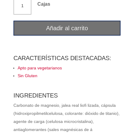
Jalea
Cajas
real
con
magnesio
Añadir al carrito
Ana
María
Lajusticia
cantidad
CARACTERÍSTICAS DESTACADAS:
Apto para vegetarianos
Sin Gluten
INGREDIENTES
Carbonato de magnesio, jalea real liofi lizada, cápsula
(hidroxipropilmetilcelulosa, colorante: dióxido de titanio),
agente de carga (celulosa microcristalina),
antiaglomerantes (sales magnésicas de á