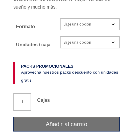
sueño y mucho más.
Formato
Unidades / caja
PACKS PROMOCIONALES
Aprovecha nuestros packs descuento con unidades
gratis.
Infusión
Cajas
equilibrio
Eco
Téo
Añadir al carrito
cantidad