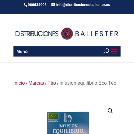
966634008
info@distribucionesballester.es
Menú
Inicio
/
Marcas
/
Téo
/ Infusión equilibrio Eco Téo