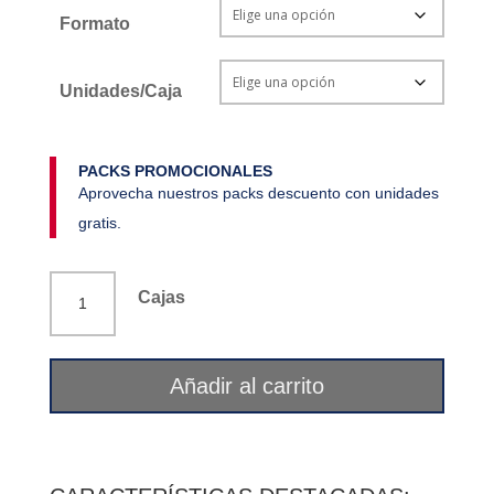
Formato
Unidades/Caja
PACKS PROMOCIONALES
Aprovecha nuestros packs descuento con unidades
gratis.
Infusión
Cajas
en
filtro
te
Añadir al carrito
darjeeling
La
Flor
del