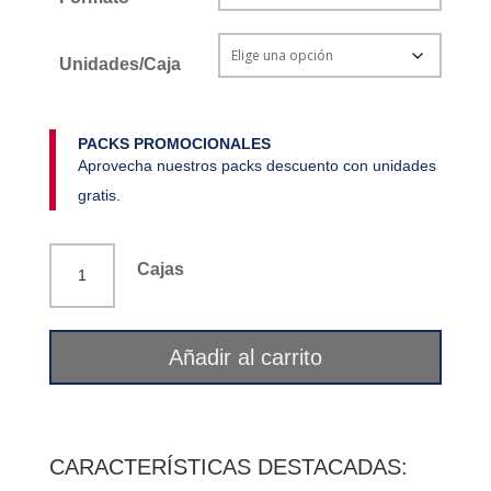
Unidades/Caja
PACKS PROMOCIONALES
Aprovecha nuestros packs descuento con unidades
gratis.
Fumaria
Cajas
La
Flor
del
Añadir al carrito
Pirineo
cantidad
CARACTERÍSTICAS DESTACADAS: