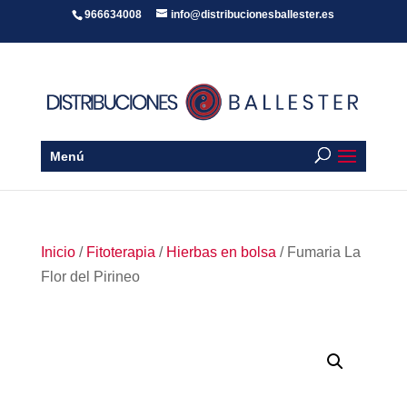
966634008
info@distribucionesballester.es
Menú
Inicio
/
Fitoterapia
/
Hierbas en bolsa
/ Fumaria La
Flor del Pirineo