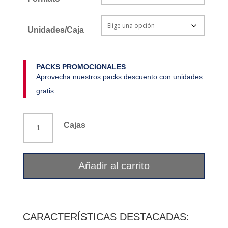
Unidades/Caja
PACKS PROMOCIONALES
Aprovecha nuestros packs descuento con unidades
gratis.
Diente
Cajas
de
león
(amargón)
Añadir al carrito
La
Flor
del
Pirineo
CARACTERÍSTICAS DESTACADAS: