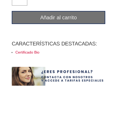
(sémola
de
trigo)
Añadir al carrito
500
g
Mimasa
cantidad
CARACTERÍSTICAS DESTACADAS:
Certificado Bio