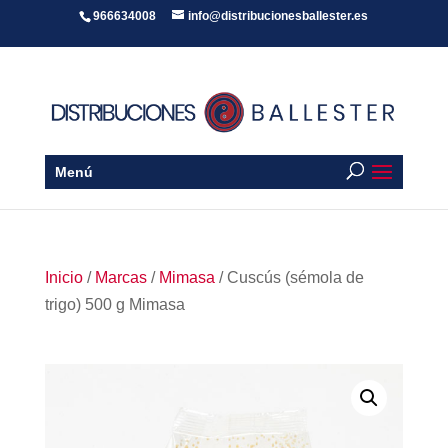
966634008
info@distribucionesballester.es
Menú
Inicio
/
Marcas
/
Mimasa
/ Cuscús (sémola de
trigo) 500 g Mimasa