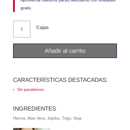
Aprovecha nuestros packs descuento con unidades
gratis.
Crema
Cajas
color
cubre
canas
Añadir al carrito
castaño
Corpore
Sano
cantidad
CARACTERÍSTICAS DESTACADAS:
Sin parabenos
INGREDIENTES
Henna, Aloe Vera, Jojoba, Trigo, Soja