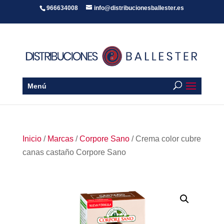
966634008
info@distribucionesballester.es
Menú
Inicio
/
Marcas
/
Corpore Sano
/ Crema color cubre
canas castaño Corpore Sano