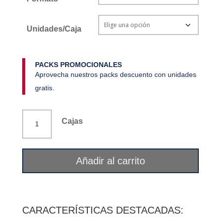
Unidades/Caja
PACKS PROMOCIONALES
Aprovecha nuestros packs descuento con unidades
gratis.
Comino
Cajas
castellano
La
Flor
Añadir al carrito
del
Pirineo
cantidad
CARACTERÍSTICAS DESTACADAS: