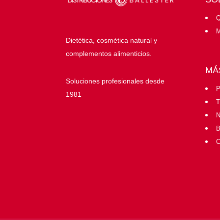
Q
M
Dietética, cosmética natural y
complementos alimenticios.
MÁ
Soluciones profesionales desde
P
1981
T
N
B
C