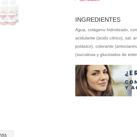
sabor
cereza
Ana
INGREDIENTES
María
Agua, colágeno hidrolizado, con
Lajusticia
acidulante (ácido cítrico), sal,
cantidad
potásico), colorante (antocianin
(sucralosa y glucósidos de estev
(0)