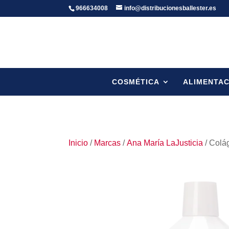
966634008
info@distribucionesballester.es
COSMÉTICA
ALIMENTAC
Inicio
/
Marcas
/
Ana María LaJusticia
/ Colág