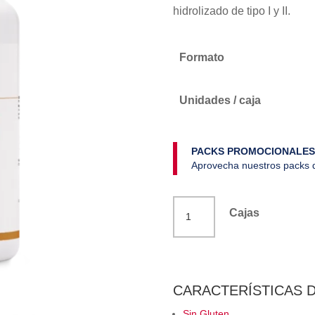
hidrolizado de tipo I y II.
Formato
Unidades / caja
PACKS PROMOCIONALES
Aprovecha nuestros packs d
Colágeno
Cajas
con
mg.
+
vit.c
CARACTERÍSTICAS 
-
Sin Gluten