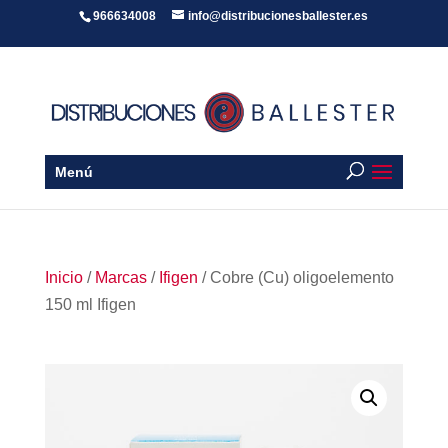
966634008
info@distribucionesballester.es
Menú
Inicio
/
Marcas
/
Ifigen
/ Cobre (Cu) oligoelemento
150 ml Ifigen