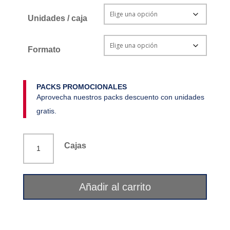
Unidades / caja
Formato
PACKS PROMOCIONALES
Aprovecha nuestros packs descuento con unidades
gratis.
Cobre
Cajas
(Cu)
oligoelemento
150
Añadir al carrito
ml
Ifigen
cantidad